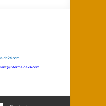
maide24.com
ran
t
@intermaide24.com